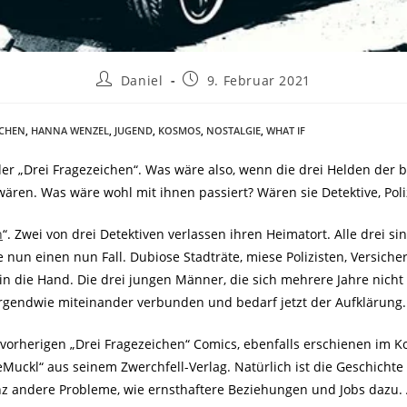
Daniel
9. Februar 2021
ICHEN
,
HANNA WENZEL
,
JUGEND
,
KOSMOS
,
NOSTALGIE
,
WHAT IF
 der „Drei Fragezeichen“. Was wäre also, wenn die drei Helden der b
ren. Was wäre wohl mit ihnen passiert? Wären sie Detektive, Poli
h
“. Zwei von drei Detektiven verlassen ihren Heimatort. Alle drei s
un einen nun Fall. Dubiose Stadträte, miese Polizisten, Versic
e in die Hand. Die drei jungen Männer, die sich mehrere Jahre nic
ch irgendwie miteinander verbunden und bedarf jetzt der Aufklärung.
 vorherigen „Drei Fragezeichen“ Comics, ebenfalls erschienen im 
uckl“ aus seinem Zwerchfell-Verlag. Natürlich ist die Geschichte 
anz andere Probleme, wie ernsthaftere Beziehungen und Jobs dazu