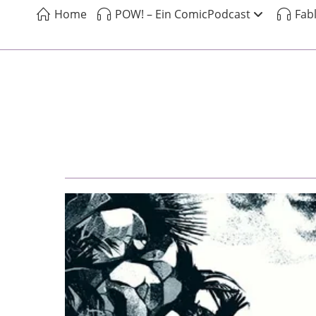
Home
POW! – Ein ComicPodcast
Fab