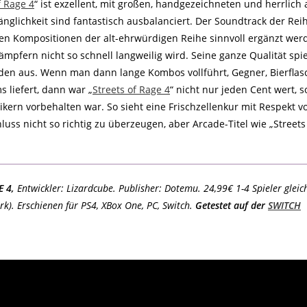
f Rage 4
“ ist exzellent, mit großen, handgezeichneten und herrlic
nglichkeit sind fantastisch ausbalanciert. Der Soundtrack der Reih
bten Kompositionen der alt-ehrwürdigen Reihe sinnvoll ergänzt wer
mpfern nicht so schnell langweilig wird. Seine ganze Qualität spie
den aus. Wenn man dann lange Kombos vollführt, Gegner, Bierflas
 liefert, dann war „
Streets of Rage 4
“ nicht nur jeden Cent wert, 
ikern vorbehalten war. So sieht eine Frischzellenkur mit Respekt vo
uss nicht so richtig zu überzeugen, aber Arcade-Titel wie „Stree
E 4,
Entwickler: Lizardcube. Publisher: Dotemu. 24,99€ 1-4 Spieler gleich
k). Erschienen für PS4, XBox One, PC, Switch.
Getestet auf der
SWITCH