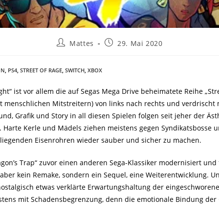
Mattes
29. Mai 2020
ON
,
PS4
,
STREET OF RAGE
,
SWITCH
,
XBOX
ght“ ist vor allem die auf Segas Mega Drive beheimatete Reihe „Str
t menschlichen Mitstreitern) von links nach rechts und verdrisch
nd, Grafik und Story in all diesen Spielen folgen seit jeher der Äs
 Harte Kerle und Mädels ziehen meistens gegen Syndikatsbosse und
mliegenden Eisenrohren wieder sauber und sicher zu machen.
on’s Trap“ zuvor einen anderen Sega-Klassiker modernisiert und fe
t aber kein Remake, sondern ein Sequel, eine Weiterentwicklung. U
 nostalgisch etwas verklärte Erwartungshaltung der eingeschwore
stens mit Schadensbegrenzung, denn die emotionale Bindung der Ge