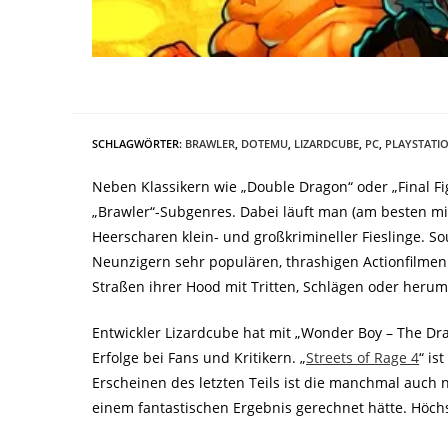
SCHLAGWÖRTER
:
BRAWLER
,
DOTEMU
,
LIZARDCUBE
,
PC
,
PLAYSTATI
Neben Klassikern wie „Double Dragon“ oder „Final Fi
„Brawler“-Subgenres. Dabei läuft man (am besten mi
Heerscharen klein- und großkrimineller Fieslinge. Sou
Neunzigern sehr populären, thrashigen Actionfilmen.
Straßen ihrer Hood mit Tritten, Schlägen oder heru
Entwickler Lizardcube hat mit „Wonder Boy – The Drag
Erfolge bei Fans und Kritikern. „
Streets of Rage 4
“ is
Erscheinen des letzten Teils ist die manchmal auch
einem fantastischen Ergebnis gerechnet hätte. Höch