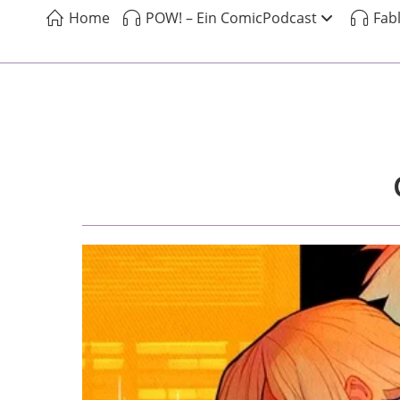
Home
POW! – Ein ComicPodcast
Fab