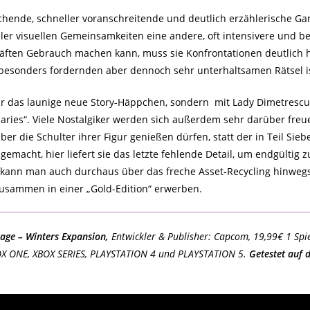
ichende, schneller voranschreitende und deutlich erzählerische Ga
ller visuellen Gemeinsamkeiten eine andere, oft intensivere und
räften Gebrauch machen kann, muss sie Konfrontationen deutlich 
besonders fordernden aber dennoch sehr unterhaltsamen Rätsel ist
r das launige neue Story-Häppchen, sondern
mit Lady Dimetrescu
ies“. Viele Nostalgiker werden sich außerdem sehr darüber freu
er die Schulter ihrer Figur genießen dürfen, statt der in Teil Sieb
acht, hier liefert sie das letzte fehlende Detail, um endgültig zu
is kann man auch durchaus über das freche Asset-Recycling hinweg
zusammen in einer „Gold-Edition“ erwerben.
llage – Winters Expansion,
Entwickler & Publisher: Capcom, 19,99€ 1 Spiel
OX ONE, XBOX SERIES, PLAYSTATION 4 und PLAYSTATION 5.
Getestet auf 