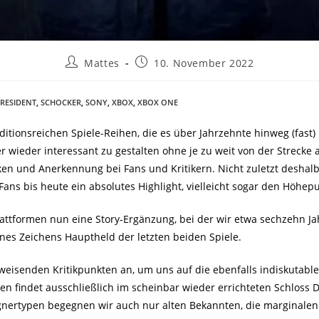
Mattes
10. November 2022
RESIDENT
,
SCHOCKER
,
SONY
,
XBOX
,
XBOX ONE
raditionsreichen Spiele-Reihen, die es über Jahrzehnte hinweg (fast
r wieder interessant zu gestalten ohne je zu weit von der Streck
zücken und Anerkennung bei Fans und Kritikern. Nicht zuletzt desha
e Fans bis heute ein absolutes Highlight, vielleicht sogar den Höhe
 Plattformen nun eine Story-Ergänzung, bei der wir etwa sechzehn Ja
ines Zeichens Hauptheld der letzten beiden Spiele.
weisenden Kritikpunkten an, um uns auf die ebenfalls indiskutabl
en findet ausschließlich im scheinbar wieder errichteten Schloss Di
gnertypen begegnen wir auch nur alten Bekannten, die marginalen