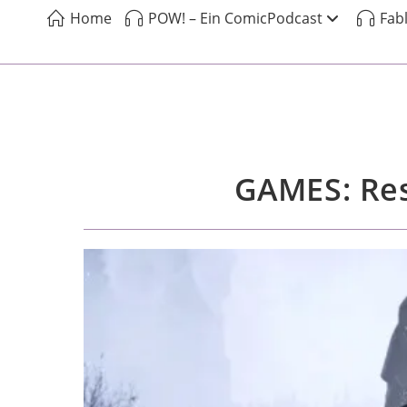
Home
POW! – Ein ComicPodcast
Fab
GAMES: Resi