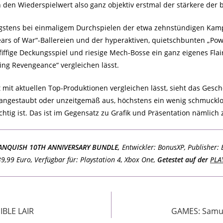
 den Wiederspielwert also ganz objektiv erstmal der stärkere der b
nigstens bei einmaligem Durchspielen der etwa zehnstündigen K
rs of War“-Ballereien und der hyperaktiven, quietschbunten „Powe
 pfiffige Deckungsspiel und riesige Mech-Bosse ein ganz eigenes Fla
ing Revengeance“ vergleichen lässt.
cht mit aktuellen Top-Produktionen vergleichen lässt, sieht das Ge
angestaubt oder unzeitgemäß aus, höchstens ein wenig schmucklos
htig ist. Das ist im Gegensatz zu Grafik und Präsentation nämlich z
ANQUISH 10TH ANNIVERSARY BUNDLE,
Entwickler: BonusXP, Publisher:
9,99 Euro, Verfügbar für: Playstation 4, Xbox One,
Getestet auf der
PLA
BLE LAIR
GAMES: Samur