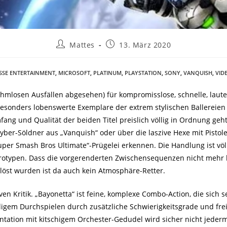
Mattes
13. März 2020
SSE ENTERTAINMENT
,
MICROSOFT
,
PLATINUM
,
PLAYSTATION
,
SONY
,
VANQUISH
,
VID
uhmlosen Ausfällen abgesehen) für kompromisslose, schnelle, laute,
i besonders lobenswerte Exemplare der extrem stylischen Ballere
ang und Qualität der beiden Titel preislich völlig in Ordnung geht. 
Cyber-Söldner aus „Vanquish“ oder über die laszive Hexe mit Pistol
Super Smash Bros Ultimate“-Prügelei erkennen. Die Handlung ist völl
erotypen. Dass die vorgerenderten Zwischensequenzen nicht mehr
löst wurden ist da auch kein Atmosphäre-Retter.
en Kritik. „Bayonetta“ ist feine, komplexe Combo-Action, die sich 
ligem Durchspielen durch zusätzliche Schwierigkeitsgrade und fr
ntation mit kitschigem Orchester-Gedudel wird sicher nicht jederm