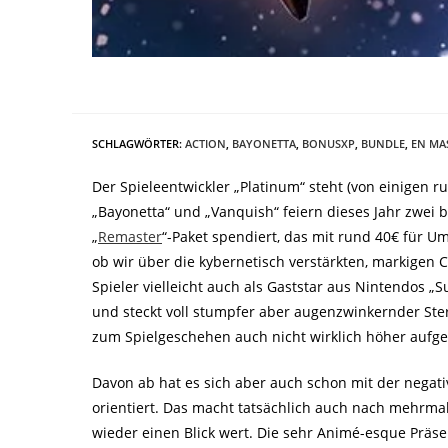
SCHLAGWÖRTER
:
ACTION
,
BAYONETTA
,
BONUSXP
,
BUNDLE
,
EN MA
Der Spieleentwickler „Platinum“ steht (von einigen r
„Bayonetta“ und „Vanquish“ feiern dieses Jahr zwe
„
Remaster
“-Paket spendiert, das mit rund 40€ für Umf
ob wir über die kybernetisch verstärkten, markigen 
Spieler vielleicht auch als Gaststar aus Nintendos „
und steckt voll stumpfer aber augenzwinkernder St
zum Spielgeschehen auch nicht wirklich höher aufge
Davon ab hat es sich aber auch schon mit der negativ
orientiert. Das macht tatsächlich auch nach mehrma
wieder einen Blick wert. Die sehr Animé-esque Präse