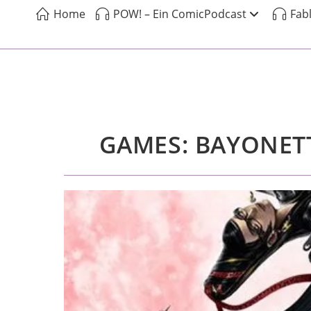
Home
POW! – Ein ComicPodcast
Fab
GAMES: BAYONET