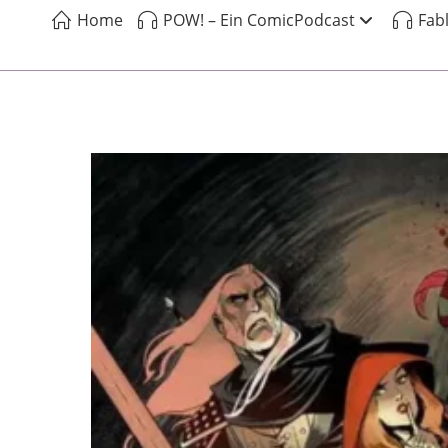
Home
POW! – Ein ComicPodcast
Fab