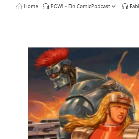
Home
POW! – Ein ComicPodcast
Fab