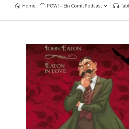
Home
POW! – Ein ComicPodcast
Fab