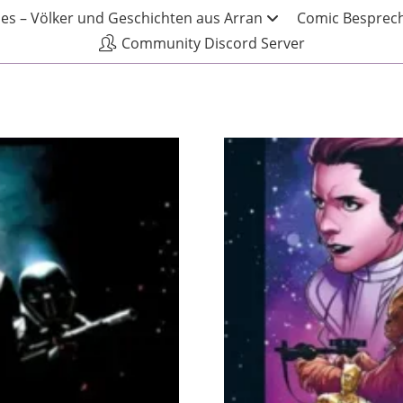
les – Völker und Geschichten aus Arran
Comic Besprech
Community Discord Server