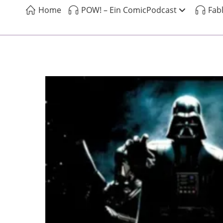
Home
POW! – Ein ComicPodcast
Fab