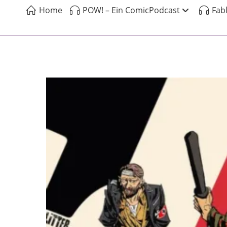
Home
POW! – Ein ComicPodcast
Fab