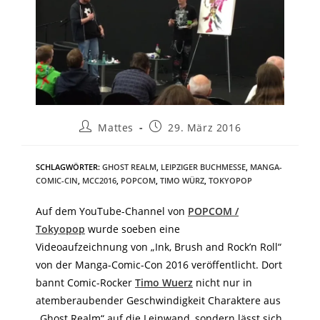
Mattes
29. März 2016
SCHLAGWÖRTER
:
GHOST REALM
,
LEIPZIGER BUCHMESSE
,
MANGA-
COMIC-CIN
,
MCC2016
,
POPCOM
,
TIMO WÜRZ
,
TOKYOPOP
Auf dem YouTube-Channel von
POPCOM /
Tokyopop
wurde soeben eine
Videoaufzeichnung von „Ink, Brush and Rock’n Roll“
von der Manga-Comic-Con 2016 veröffentlicht. Dort
bannt Comic-Rocker
Timo Wuerz
nicht nur in
atemberaubender Geschwindigkeit Charaktere aus
„Ghost Realm“ auf die Leinwand, sondern lässt sich