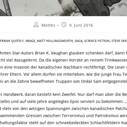
Mattes
9. Juni 2016
FRANK QUITELY
,
IMAGE
,
MATT HOLLINGSWORTH
,
SAGA
,
SCIENCE FICTION
,
STEVE SK
nten Star-Autors Brian K. Vaughan glauben schenken darf, dann h
cht viel dazugelernt. Da die eigenen Vorräte an reinem Trinkwass
eine Invasion der kanadischen Nachbarn rechtfertigt. Die Leser 
ihrer Eltern. Vor allem dürfen sie miterleben, wie die junge Frau T
is an die Zähne bewaffneten Truppen von Onkel Sam entgegenstell
es Handwerk, daran besteht kein Zweifel. Nur darf man über die Be
 tiefes und auf viele Jahre angelegtes Epos serviert zu bekommen.
rd stets von den witzigen Spannungen zwischen kanadischen Patchwo
schwimmenden Grenzen zwischen Terrorismus und Patriotismus wird z
haltungsfaktor steht auf den schneebedeckten Schlachtfeldern Ka