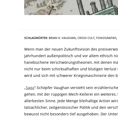
SCHLAGWÖRTER
:
BRIAN K. VAUGHAN
,
CROSS CULT
,
FONOGRAFIKS
,
Wenn man der neuen Zukunftsvision des preisverwöh
Jahrhundert außenpolitisch und vor allem ethisch ni
hanebüchene Verschwörungstheorien, mit denen man 
nicht nur beim schicksalhaften und blutigen Verlust 
wird und sich mit schwerer Kriegsmaschinerie den b
„
Saga
“-Schöpfer Vaughan versteht sein erzählerisch
gehen, mit der ruppigen Mech-Keilerei ein weiteres,
allerbesten Sinne. Jede Menge bleihaltige Action wi
tatsächlicher, zeitgenössischer Politik und den ver
bewusst nicht besonders tief ausgehoben. Der Unter