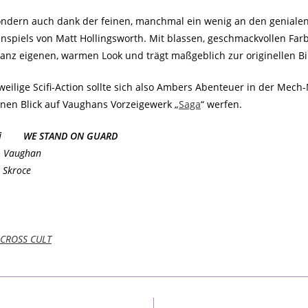
 sondern auch dank der feinen, manchmal ein wenig an den genialen
spiels von Matt Hollingsworth. Mit blassen, geschmackvollen Farbp
ganz eigenen, warmen Look und trägt maßgeblich zur originellen B
ilige Scifi-Action sollte sich also Ambers Abenteuer in der Mech-M
 einen Blick auf Vaughans Vorzeigewerk „
Saga
“ werfen.
WE STAND ON GUARD
. Vaughan
 Skroce
 CROSS CULT