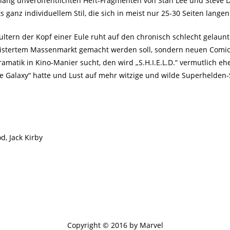
lang unveröffentlichten Heft-Fragmenten von Stan Lee und Steve Di
s ganz individuellem Stil, die sich in meist nur 25-30 Seiten lange
tern der Kopf einer Eule ruht auf den chronisch schlecht gelaunten
eistertem Massenmarkt gemacht werden soll, sondern neuen Comic-F
matik in Kino-Manier sucht, den wird „S.H.I.E.L.D.“ vermutlich eh
Galaxy“ hatte und Lust auf mehr witzige und wilde Superhelden-Sto
d, Jack Kirby
Copyright © 2016 by Marvel