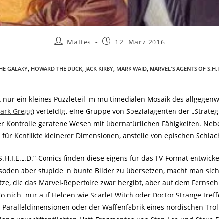
Mattes
12. März 2016
HE GALAXY
,
HOWARD THE DUCK
,
JACK KIRBY
,
MARK WAID
,
MARVEL'S AGENTS OF S.H.I.
ist nur ein kleines Puzzleteil im multimedialen Mosaik des allgege
lark Gregg
) verteidigt eine Gruppe von Spezialagenten der „Strategi
r Kontrolle geratene Wesen mit übernatürlichen Fähigkeiten. Nebe
e für Konflikte kleinerer Dimensionen, anstelle von epischen Schla
.H.I.E.L.D.“-Comics finden diese eigens für das TV-Format entwick
Episoden aber stupide in bunte Bilder zu übersetzen, macht man sic
Nutze, die das Marvel-Repertoire zwar hergibt, aber auf dem Ferns
o nicht nur auf Helden wie Scarlet Witch oder Doctor Strange treffe
aralleldimensionen oder der Waffenfabrik eines nordischen Troll