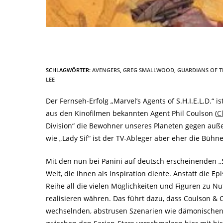
SCHLAGWÖRTER
:
AVENGERS
,
GREG SMALLWOOD
,
GUARDIANS OF T
LEE
Der Fernseh-Erfolg „Marvel’s Agents of S.H.I.E.L.D.“ 
aus den Kinofilmen bekannten Agent Phil Coulson (
C
Division“ die Bewohner unseres Planeten gegen auße
wie „Lady Sif“ ist der TV-Ableger aber eher die Bühn
Mit den nun bei Panini auf deutsch erscheinenden „S
Welt, die ihnen als Inspiration diente. Anstatt die 
Reihe all die vielen Möglichkeiten und Figuren zu 
realisieren währen. Das führt dazu, dass Coulson & C
wechselnden, abstrusen Szenarien wie dämonischen P