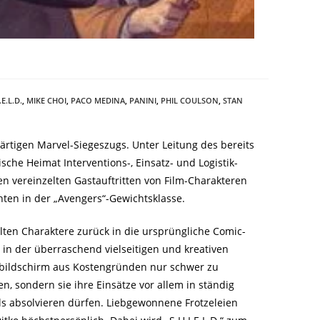
E.L.D.
,
MIKE CHOI
,
PACO MEDINA
,
PANINI
,
PHIL COULSON
,
STAN
nwärtigen Marvel-Siegeszugs. Unter Leitung des bereits
sche Heimat Interventions-, Einsatz- und Logistik-
n vereinzelten Gastauftritten von Film-Charakteren
chten in der „Avengers“-Gewichtsklasse.
elten Charaktere zurück in die ursprüngliche Comic-
h in der überraschend vielseitigen und kreativen
ehbildschirm aus Kostengründen nur schwer zu
n, sondern sie ihre Einsätze vor allem in ständig
s absolvieren dürfen. Liebgewonnene Frotzeleien