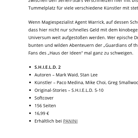
zwischen den Serien-Stars verschmelzen hier mit bis
Tummelplatz für viele verschiedene Künstler mit stet
Wenn Magiespezialist Agent Warrick, auf dessen Schul
dass hier nicht nur schnelles Geld mit dem kinobeg
Universum weit aufgestoßen werden. Wer epische Dra
bunten und wilden Abenteuern der „Guardians of the 
Fans des „Haus der Ideen“ mal ganz zu schweigen.
S.H.I.E.L.D. 2
Autoren – Mark Waid, Stan Lee
Künstler – Paco Medina, Mike Choi, Greg Smallwoo
Original-Stories – S.H.I.E.L.D. 5-10
Softcover
156 Seiten
16,99 €
Erhältlich bei
PANINI