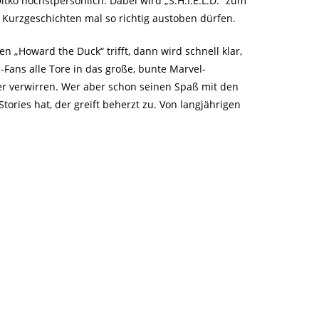
tko höchstpersönlich. Dabei wird „S.H.I.E.L.D.“ zum
n Kurzgeschichten mal so richtig austoben dürfen.
 „Howard the Duck“ trifft, dann wird schnell klar,
ans alle Tore in das große, bunte Marvel-
er verwirren. Wer aber schon seinen Spaß mit den
ries hat, der greift beherzt zu. Von langjährigen