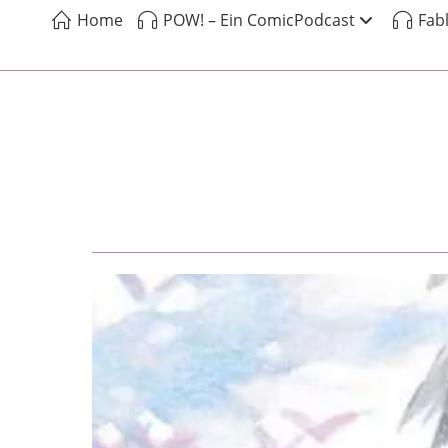
Home
POW! – Ein ComicPodcast
Fab