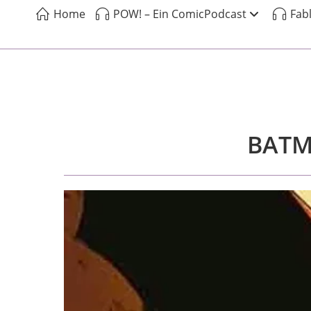
Home
POW! – Ein ComicPodcast
Fab
BATM