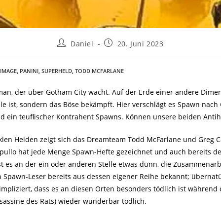
Daniel
20. Juni 2023
IMAGE
,
PANINI
,
SUPERHELD
,
TODD MCFARLANE
atman, der über Gotham City wacht. Auf der Erde einer andere Di
lle ist, sondern das Böse bekämpft. Hier verschlägt es Spawn nac
und ein teuflischer Kontrahent Spawns. Können unsere beiden Ant
klen Helden zeigt sich das Dreamteam Todd McFarlane und Greg Cap
ullo hat jede Menge Spawn-Hefte gezeichnet und auch bereits de
 ist es an der ein oder anderen Stelle etwas dünn, die Zusammenarbe
Spawn-Leser bereits aus dessen eigener Reihe bekannt; übernatürl
mpliziert, dass es an diesen Orten besonders tödlich ist während da
assine des Rats) wieder wunderbar tödlich.