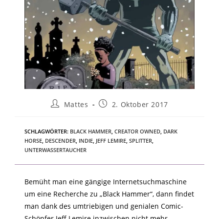
Mattes
2. Oktober 2017
SCHLAGWÖRTER
:
BLACK HAMMER
,
CREATOR OWNED
,
DARK
HORSE
,
DESCENDER
,
INDIE
,
JEFF LEMIRE
,
SPLITTER
,
UNTERWASSERTAUCHER
Bemüht man eine gängige Internetsuchmaschine
um eine Recherche zu „Black Hammer“, dann findet
man dank des umtriebigen und genialen Comic-
Schöpfer Jeff Lemire inzwischen nicht mehr