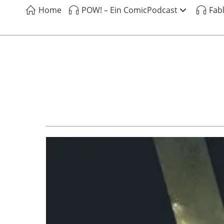
Home
POW! – Ein ComicPodcast
Fab