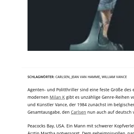
SCHLAGWÖRTER
:
CARLSEN
,
JEAN VAN HAMME
,
WILLIAM VANCE
Agenten- und Politthriller sind eine feste Größe de
modernen
Milan K
gibt es unzählige Genre-Reihen vo
und Künstler Vance, der 1984 zunächst im belgischen
Gesamtausgabe, den
Carlsen
nun auch auf deutsch ve
Peacocks Bay, USA. Ein Mann mit schwerer Kopfverl
Ärztin Martha notversorgt. Dem geheimnisvollen, nam