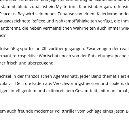
tammt, bleibt zunächst ein Mysterium. Klar ist aber ganz offensic
 Peacocks Bay wird sein neues Zuhause von einem Killerkommando
er ausgezeichnete Reflexe und Nahkampffähigkeiten verfügt, die ihm
entbrennt, die neben vermeintlichen Wahrheiten auch immer wiede
nd?
tnismäßig spurlos an XIII vorüber gegangen. Zwar zeugen der reali
rmant retrospektive Wortschatz noch von der Entstehungsepoche des
mer frisch und überzeugend.
echsel in der französischen Agentenhatz. Jeder Band thematisier
uplatz – Der rote Faden aus Verschwörungstheorien und coolem, de
gen, intelligentem und actionreichem Gesamtbild, mit manchmal 
 dem auch freunde moderner Politthriller vom Schlage eines Jason B