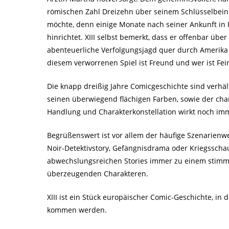
römischen Zahl Dreizehn über seinem Schlüsselbein s
möchte, denn einige Monate nach seiner Ankunft in
hinrichtet. XIII selbst bemerkt, dass er offenbar üb
abenteuerliche Verfolgungsjagd quer durch Amerika 
diesem verworrenen Spiel ist Freund und wer ist Fei
Die knapp dreißig Jahre Comicgeschichte sind verhäl
seinen überwiegend flächigen Farben, sowie der cha
Handlung und Charakterkonstellation wirkt noch im
Begrüßenswert ist vor allem der häufige Szenarienw
Noir-Detektivstory, Gefängnisdrama oder Kriegsscha
abwechslungsreichen Stories immer zu einem stimmi
überzeugenden Charakteren.
XIII ist ein Stück europäischer Comic-Geschichte, in
kommen werden.