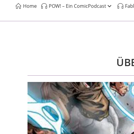
Home
POW! – Ein ComicPodcast
Fab
ÜBE