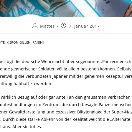
Mattes
7. Januar 2017
ITE
,
KIERON GILLEN
,
PANINI
gs verfügt die deutsche Wehrmacht über sogenannte „Panzermensche
e gegnerischer Soldaten völlig allein bestehen können. Selbstver
eitwillig die verbündeten Japaner mit der geheimen Rezeptur vers
attung habhaft zu werden…
irklich Bezug auf oder gar Anteil an den grausamen Verbrechen de
 Kampfeshandlungen im Zentrum, die durch besagte Panzermensche
ner Gewaltdarstellung und exzessiver Blitzjonglage der Super-Na
Durch diese starke Abkehr von der Realität weicht die „Alternate
aus. Aber sie tut es.