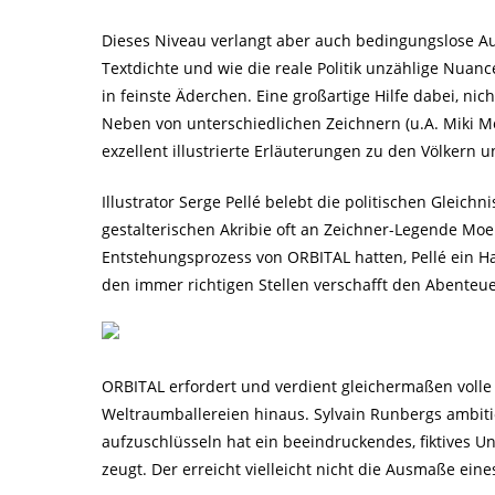
Dieses Niveau verlangt aber auch bedingungslose A
Textdichte und wie die reale Politik unzählige Nuanc
in feinste Äderchen. Eine großartige Hilfe dabei, ni
Neben von unterschiedlichen Zeichnern (u.A. Miki M
exzellent illustrierte Erläuterungen zu den Völkern
Illustrator Serge Pellé belebt die politischen Gleichn
gestalterischen Akribie oft an Zeichner-Legende Moeb
Entstehungsprozess von ORBITAL hatten, Pellé ein H
den immer richtigen Stellen verschafft den Abenteue
ORBITAL erfordert und verdient gleichermaßen volle
Weltraumballereien hinaus. Sylvain Runbergs ambitio
aufzuschlüsseln hat ein beeindruckendes, fiktives 
zeugt. Der erreicht vielleicht nicht die Ausmaße ein