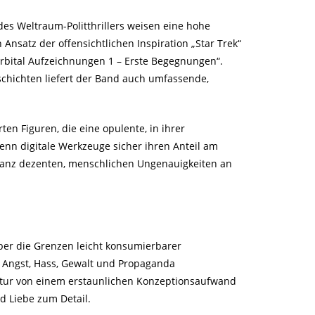
s Weltraum-Politthrillers weisen eine hohe
Ansatz der offensichtlichen Inspiration „Star Trek“
„Orbital Aufzeichnungen 1 – Erste Begegnungen“.
schichten liefert der Band auch umfassende,
erten Figuren, die eine opulente, in ihrer
wenn digitale Werkzeuge sicher ihren Anteil am
 ganz dezenten, menschlichen Ungenauigkeiten an
ber die Grenzen leicht konsumierbarer
n Angst, Hass, Gewalt und Propaganda
eratur von einem erstaunlichen Konzeptionsaufwand
nd Liebe zum Detail.