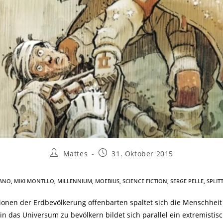
Mattes
31. Oktober 2015
DANO
,
MIKI MONTLLO
,
MILLENNIUM
,
MOEBIUS
,
SCIENCE FICTION
,
SERGE PELLE
,
SPLIT
tionen der Erdbevölkerung offenbarten spaltet sich die Menschheit
lein das Universum zu bevölkern bildet sich parallel ein extremisti