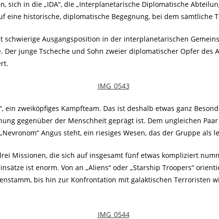
, sich in die „IDA“, die „Interplanetarische Diplomatische Abteilun
uf eine historische, diplomatische Begegnung, bei dem sämtlich
 schwierige Ausgangsposition in der interplanetarischen Gemeinsc
. Der junge Tscheche und Sohn zweier diplomatischer Opfer des A
rt.
 ein zweiköpfiges Kampfteam. Das ist deshalb etwas ganz Besonder
nung gegenüber der Menschheit geprägt ist. Dem ungleichen Paar ste
„Nevronom“ Angus steht, ein riesiges Wesen, das der Gruppe als l
i Missionen, die sich auf insgesamt fünf etwas kompliziert nummerie
insätze ist enorm. Von an „Aliens“ oder „Starship Troopers“ orienti
tamm, bis hin zur Konfrontation mit galaktischen Terroristen wi