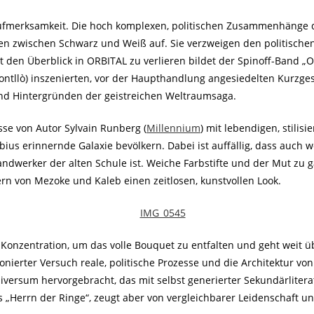
ufmerksamkeit. Die hoch komplexen, politischen Zusammenhänge de
en zwischen Schwarz und Weiß auf. Sie verzweigen den politischen 
cht den Überblick in ORBITAL zu verlieren bildet der Spinoff-Band 
ontllò) inszenierten, vor der Haupthandlung angesiedelten Kurzge
 und Hintergründen der geistreichen Weltraumsaga.
isse von Autor Sylvain Runberg (
Millennium
) mit lebendigen, stilisi
ius erinnernde Galaxie bevölkern. Dabei ist auffällig, dass auch 
andwerker der alten Schule ist. Weiche Farbstifte und der Mut zu
rn von Mezoke und Kaleb einen zeitlosen, kunstvollen Look.
 Konzentration, um das volle Bouquet zu entfalten und geht weit ü
nierter Versuch reale, politische Prozesse und die Architektur vo
Universum hervorgebracht, das mit selbst generierter Sekundärlit
es „Herrn der Ringe“, zeugt aber von vergleichbarer Leidenschaft u