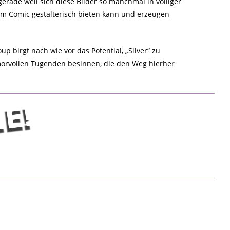
erade weil sich diese Bilder so manchmal in völliger
um Comic gestalterisch bieten kann und erzeugen
 birgt nach wie vor das Potential, „Silver“ zu
morvollen Tugenden besinnen, die den Weg hierher