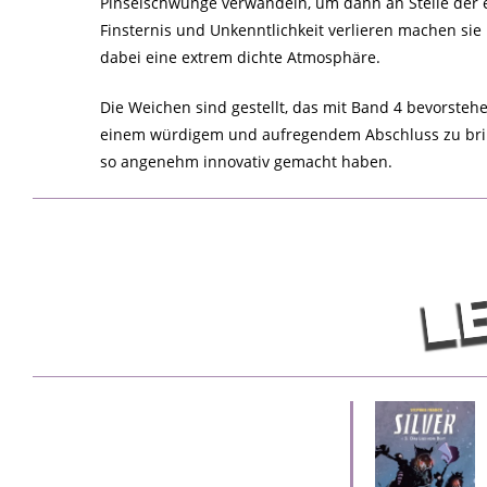
Pinselschwünge verwandeln, um dann an Stelle der ei
Finsternis und Unkenntlichkeit verlieren machen si
dabei eine extrem dichte Atmosphäre.
Die Weichen sind gestellt, das mit Band 4 bevorsteh
einem würdigem und aufregendem Abschluss zu bring
so angenehm innovativ gemacht haben.