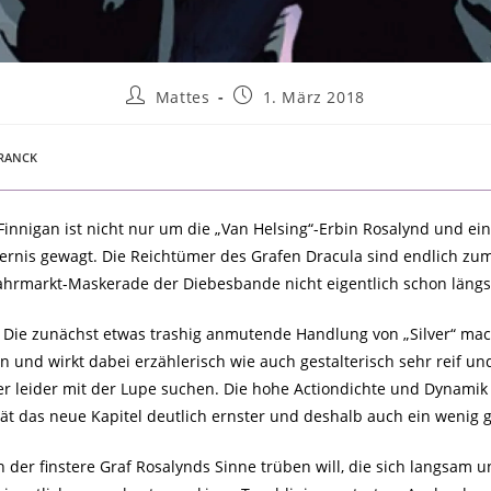
Mattes
1. März 2018
FRANCK
innigan ist nicht nur um die „Van Helsing“-Erbin Rosalynd und ein
sternis gewagt. Die Reichtümer des Grafen Dracula sind endlich zum 
Jahrmarkt-Maskerade der Diebesbande nicht eigentlich schon län
ie zunächst etwas trashig anmutende Handlung von „Silver“ mac
nn und wirkt dabei erzählerisch wie auch gestalterisch sehr reif
r leider mit der Lupe suchen. Die hohe Actiondichte und Dynamik 
t das neue Kapitel deutlich ernster und deshalb auch ein wenig ge
der finstere Graf Rosalynds Sinne trüben will, die sich langsam u