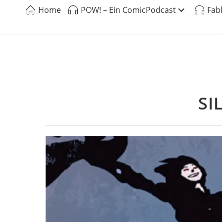
Home
POW! – Ein ComicPodcast
Fab
SI