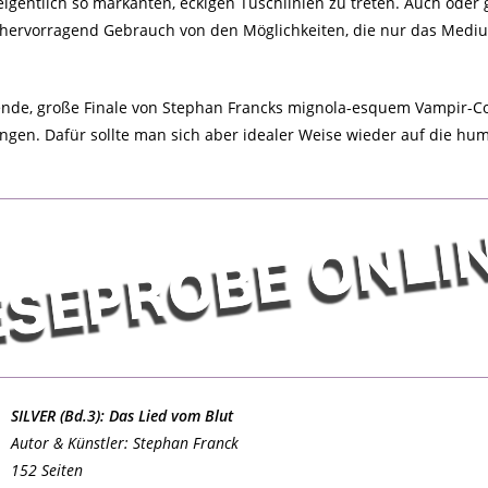
gentlich so markanten, eckigen Tuschlinien zu treten. Auch oder g
e hervorragend Gebrauch von den Möglichkeiten, die nur das Medi
ende, große Finale von Stephan Francks mignola-esquem Vampir-Coup
en. Dafür sollte man sich aber idealer Weise wieder auf die hu
SILVER (Bd.3): Das Lied vom Blut
Autor & Künstler: Stephan Franck
152 Seiten