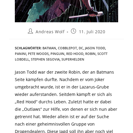
Andreas Wolf
11. Juli 2020
SCHLAGWÖRTER
:
BATMAN
,
COBBLEPOT
,
DC
,
JASON TODD
,
PANINI
,
PETE WOODS
,
PINGUIN
,
RED HOOD
,
ROBIN
,
SCOTT
LOBDELL
,
STEPHEN SEGOVIA
,
SUPERHELDEN
Jason Todd war der zweite Robin, der an Batmans
Seite kämpfen durfte. Nachdem er vom Joker
umgebracht wurde, ist er in der Lazarus-Grube
wieder auferstanden. Seitdem kämpft er sich als
„Red Hood“ durchs Leben. Zuletzt hatte er dabei
die „Outlaws“ zur Hilfe, von denen er sich nun aber
getrennt hat. Wieder allein ist er auf der Suche
nach einer geheimnisvollen Gruppe von
Drogendealern. Diese Jagd soll ihn aber noch viel