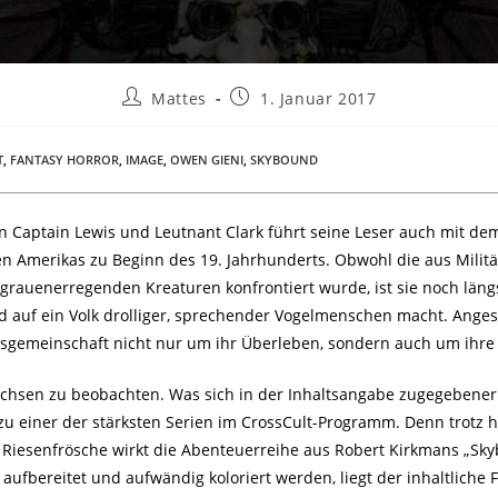
Mattes
1. Januar 2017
T
,
FANTASY HORROR
,
IMAGE
,
OWEN GIENI
,
SKYBOUND
von Captain Lewis und Leutnant Clark führt seine Leser auch mit de
 Amerikas zu Beginn des 19. Jahrhunderts. Obwohl die aus Militär,
rauenerregenden Kreaturen konfrontiert wurde, ist sie noch längs
agd auf ein Volk drolliger, sprechender Vogelmenschen macht. Ang
gsgemeinschaft nicht nur um ihr Überleben, sondern auch um ih
Wachsen zu beobachten. Was sich in der Inhaltsangabe zugegebenerm
u einer der stärksten Serien im CrossCult-Programm. Denn trotz 
iesenfrösche wirkt die Abenteuerreihe aus Robert Kirkmans „Skyb
 aufbereitet und aufwändig koloriert werden, liegt der inhaltliche