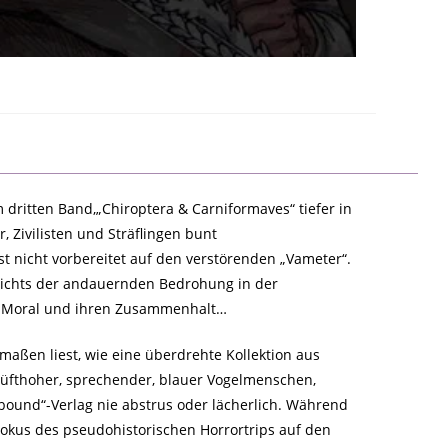
m dritten Band,„Chiroptera & Carniformaves“ tiefer in
 Zivilisten und Sträflingen bunt
t nicht vorbereitet auf den verstörenden „Vameter“.
esichts der andauernden Bedrohung in der
re Moral und ihren Zusammenhalt…
aßen liest, wie eine überdrehte Kollektion aus
hüfthoher, sprechender, blauer Vogelmenschen,
ound“-Verlag nie abstrus oder lächerlich. Während
 Fokus des pseudohistorischen Horrortrips auf den