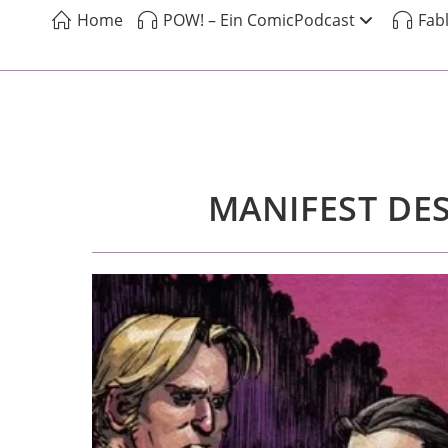
Home
POW! – Ein ComicPodcast
Fab
MANIFEST DEST