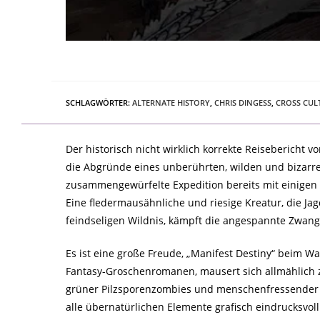
SCHLAGWÖRTER
:
ALTERNATE HISTORY
,
CHRIS DINGESS
,
CROSS CUL
Der historisch nicht wirklich korrekte Reisebericht 
die Abgründe eines unberührten, wilden und bizarren
zusammengewürfelte Expedition bereits mit einigen g
Eine fledermausähnliche und riesige Kreatur, die J
feindseligen Wildnis, kämpft die angespannte Zwan
Es ist eine große Freude, „Manifest Destiny“ beim 
Fantasy-Groschenromanen, mausert sich allmählich z
grüner Pilzsporenzombies und menschenfressender R
alle übernatürlichen Elemente grafisch eindrucksvoll