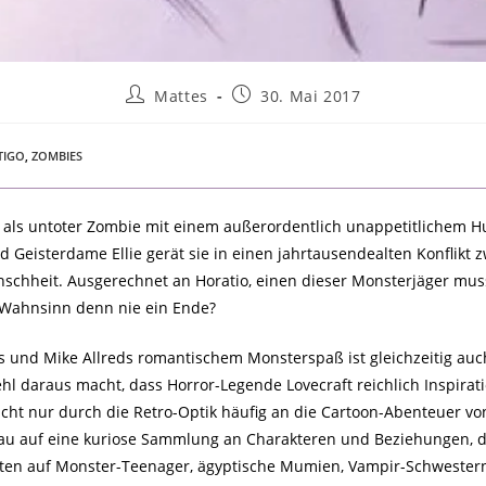
Mattes
30. Mai 2017
TIGO
,
ZOMBIES
tt als untoter Zombie mit einem außerordentlich unappetitlichem
Geisterdame Ellie gerät sie in einen jahrtausendealten Konflikt z
chheit. Ausgerechnet an Horatio, einen dieser Monsterjäger muss
r Wahnsinn denn nie ein Ende?
ns und Mike Allreds romantischem Monsterspaß ist gleichzeitig auc
l daraus macht, dass Horror-Legende Lovecraft reichlich Inspiratio
icht nur durch die Retro-Optik häufig an die Cartoon-Abenteuer v
hau auf eine kuriose Sammlung an Charakteren und Beziehungen, d
en auf Monster-Teenager, ägyptische Mumien, Vampir-Schwesterns