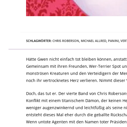
SCHLAGWÖRTER
:
CHRIS ROBERSON
,
MICHAEL ALLRED
,
PANINI
,
VER
Hätte Gwen nicht einfach tot bleiben können, ansta
Gemeinsam mit ihren Freunden, Wer-Terrier Spot und 
monströsen Kreaturen und den Verteidigern der Mens
noch ihr vertrocknetes Herz verlieren. Nimmt diese
Doch, das tut er. Der vierte Band von Chris Roberso
Konflikt mit einem titanischem Dämon, der keinen Heh
weniger augenzwinkernd und leichtfüßig als seine n
entsteht dieses Mal eher durch die geballte Rücksc
Wenn untote Agenten mit den Namen toter Präsident