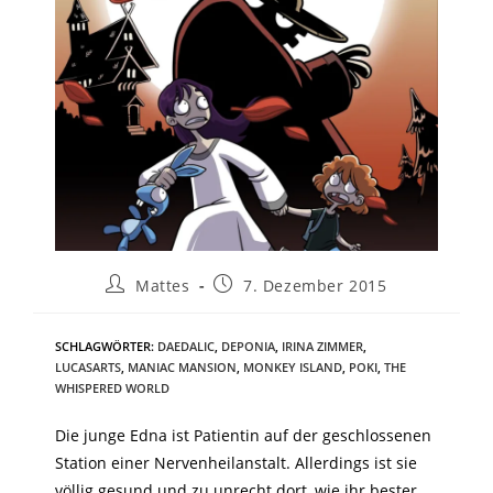
Mattes
7. Dezember 2015
SCHLAGWÖRTER
:
DAEDALIC
,
DEPONIA
,
IRINA ZIMMER
,
LUCASARTS
,
MANIAC MANSION
,
MONKEY ISLAND
,
POKI
,
THE
WHISPERED WORLD
Die junge Edna ist Patientin auf der geschlossenen
Station einer Nervenheilanstalt. Allerdings ist sie
völlig gesund und zu unrecht dort, wie ihr bester