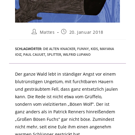
Mattes
20. Januar 2018
SCHLAGWÖRTER
:
DIE ALTEN KNACKER
,
FUNNY
,
KIDS
,
MAYANA
IOIZ
,
PAUL CAUUET
,
SPLITTER
,
WILFRID LUPANO
Der ganze Wald lebt in ständiger Angst vor einem
blutrünstigen Ungetüm, mit furchtbaren Hauern
und gesträubtem Fell, dass ganz entsetzlich jaulen
kann. Die Rede ist nicht etwa vom Grüffelo,
sondern vom vielzitierten „Bösen Wolf“. Der ist
ganz anders als in Patrick Renners hinreißendem
„Großen Bösen Fuchs“ gar nicht böse. Zumindest
nicht mehr, seit eine Eule ihm einen angenehm
warmen Schlüpper gestrickt hat…