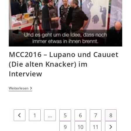
MCC2016 – Lupano und Cauuet
(Die alten Knacker) im
Interview
Weiterlesen
1
…
5
6
7
8
9
10
11